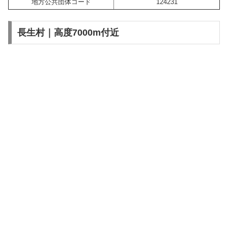
地方公共団体コード
124231
長生村｜高度7000m付近