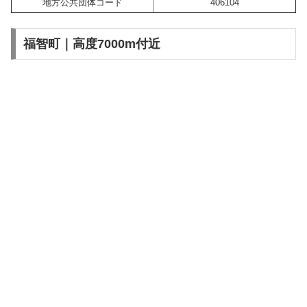
地方公共団体コード
406104
福智町｜高度7000m付近