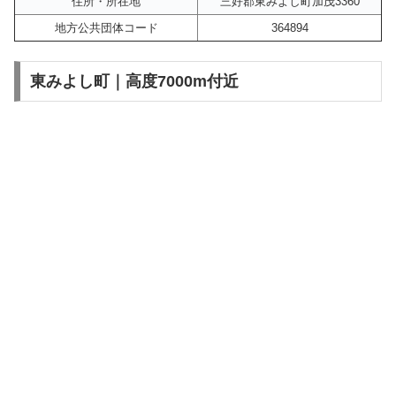
住所・所在地
三好郡東みよし町加茂3360
地方公共団体コード
364894
東みよし町｜高度7000m付近