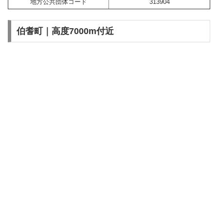
地方公共団体コード
313904
伯耆町｜高度7000m付近