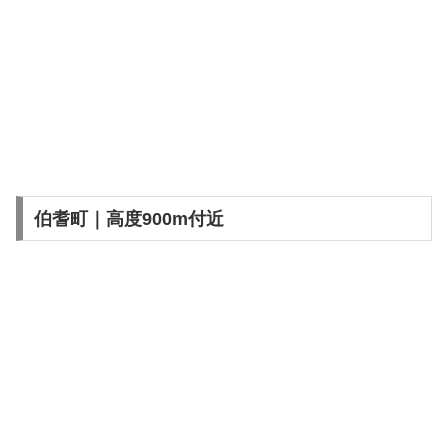
伯耆町｜高度900m付近