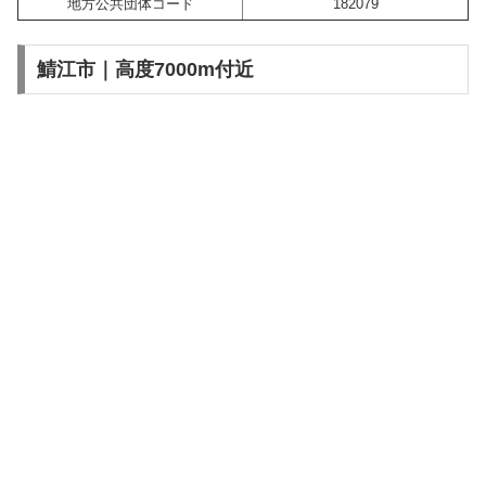
地方公共団体コード
182079
鯖江市｜高度7000m付近