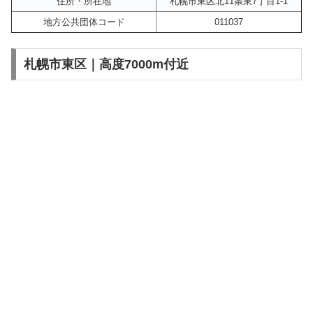
住所・所在地
札幌市東区北11条東7丁目1-1
地方公共団体コード
011037
札幌市東区｜高度7000m付近