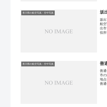
坂
香川県の航空写真・空中写真
坂出
航空
出市
役所
善
香川県の航空写真・空中写真
善通
市の
地点
善通