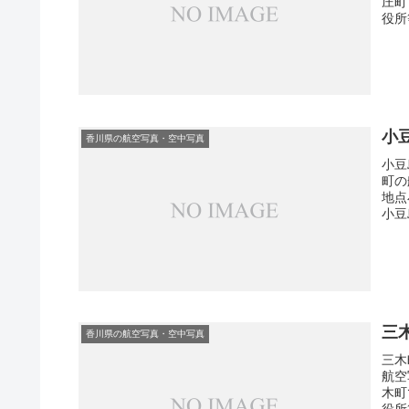
庄町
役所
小
香川県の航空写真・空中写真
小豆
町の
地点
小豆
三
香川県の航空写真・空中写真
三木
航空
木町
役所