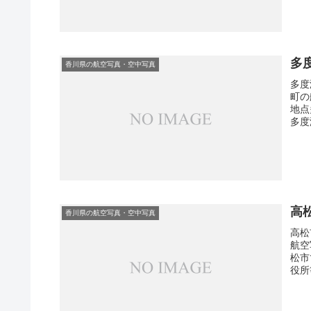
多
香川県の航空写真・空中写真
多度
町の
地点
多度
高
香川県の航空写真・空中写真
高松
航空
松市
役所