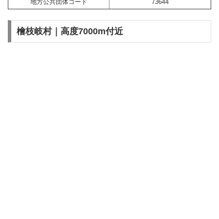
地方公共団体コード
73644
檜枝岐村｜高度7000m付近