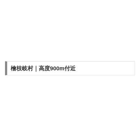
檜枝岐村｜高度900m付近