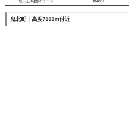
地方公共団体コード
384887
鬼北町｜高度7000m付近